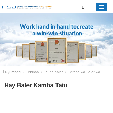
Nyumbani
Bidhaa
Kuna baler
Mraba wa Baler wa
Hay Baler Kamba Tatu
ukubwa wa kati Hay Baler
Hay baler tatu