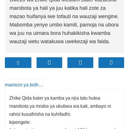
marobota ya hali ya juu katika hali zote za
mazao huifanya iwe tofauti na wauzaji wengine.
Mabomba yenye umbo kamili, pamoja na ubora
wa juu na uimara bora huhakikisha kwamba
wauzaji wetu watakuwa uwekezaji wa faida.
maelezo ya bidhaa
Zhike Qida baler ya kamba ya njia tatu hutoa
marobota ya mraba ya ukubwa wa kati, ambayo ni
rahisi kusafirisha na kuhifadhi.
kipengele: