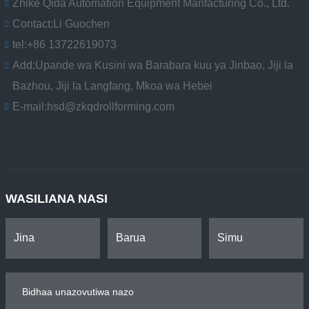
Zhike Qida Automation Equipment Manfacturing Co., Ltd.
Contact:
Li Guochen
tel:
+86 13722619073
Add:
Upande wa Kusini wa Barabara kuu ya Jinbao, Jiji la
Bazhou, Jiji la Langfang, Mkoa wa Hebei
E-mail:
hsd@zkqdrollforming.com
WASILIANA NASI