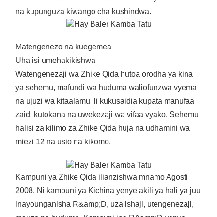
na kupunguza kiwango cha kushindwa.
Matengenezo na kuegemea
Uhalisi umehakikishwa
Watengenezaji wa Zhike Qida hutoa orodha ya kina
ya sehemu, mafundi wa huduma waliofunzwa vyema
na ujuzi wa kitaalamu ili kukusaidia kupata manufaa
zaidi kutokana na uwekezaji wa vifaa vyako. Sehemu
halisi za kilimo za Zhike Qida huja na udhamini wa
miezi 12 na usio na kikomo.
Kampuni ya Zhike Qida ilianzishwa mnamo Agosti
2008. Ni kampuni ya Kichina yenye akili ya hali ya juu
inayounganisha R&amp;D, uzalishaji, utengenezaji,