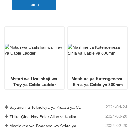
tuma
Mstari wa Uzalishaji wa 
Mashine ya Kutengeneza 
Tray ya Cable Ladder
Sinia ya Cable ya 800mm
2024-04-24
Sayansi na Teknolojia ya Kisasa ya China Yaingiza Nguvu Mpya kwenye Kilimo cha Jadi
2024-03-20
Zhike Qida Hay Baler Alianza Katika Maonyesho ya Mitambo ya Kilimo ya Heilongjiang
2024-02-20
Mwelekeo wa Baadaye wa Sekta ya Miundombinu ya China