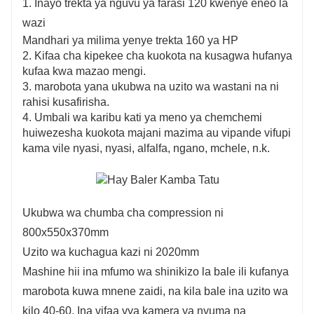
1. Inayo trekta ya nguvu ya farasi 120 kwenye eneo la
wazi
Mandhari ya milima yenye trekta 160 ya HP
2. Kifaa cha kipekee cha kuokota na kusagwa hufanya
kufaa kwa mazao mengi.
3. marobota yana ukubwa na uzito wa wastani na ni
rahisi kusafirisha.
4. Umbali wa karibu kati ya meno ya chemchemi
huiwezesha kuokota majani mazima au vipande vifupi
kama vile nyasi, nyasi, alfalfa, ngano, mchele, n.k.
Ukubwa wa chumba cha compression ni
800x550x370mm
Uzito wa kuchagua kazi ni 2020mm
Mashine hii ina mfumo wa shinikizo la bale ili kufanya
marobota kuwa mnene zaidi, na kila bale ina uzito wa
kilo 40-60. Ina vifaa vya kamera ya nyuma na