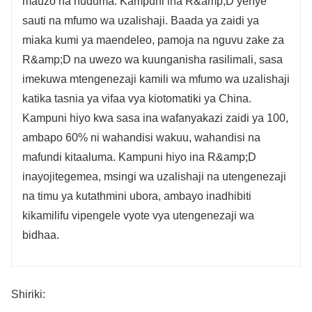
mauzo na huduma. Kampuni ina R&amp;D yenye
sauti na mfumo wa uzalishaji. Baada ya zaidi ya
miaka kumi ya maendeleo, pamoja na nguvu zake za
R&amp;D na uwezo wa kuunganisha rasilimali, sasa
imekuwa mtengenezaji kamili wa mfumo wa uzalishaji
katika tasnia ya vifaa vya kiotomatiki ya China.
Kampuni hiyo kwa sasa ina wafanyakazi zaidi ya 100,
ambapo 60% ni wahandisi wakuu, wahandisi na
mafundi kitaaluma. Kampuni hiyo ina R&amp;D
inayojitegemea, msingi wa uzalishaji na utengenezaji
na timu ya kutathmini ubora, ambayo inadhibiti
kikamilifu vipengele vyote vya utengenezaji wa
bidhaa.
Shiriki: