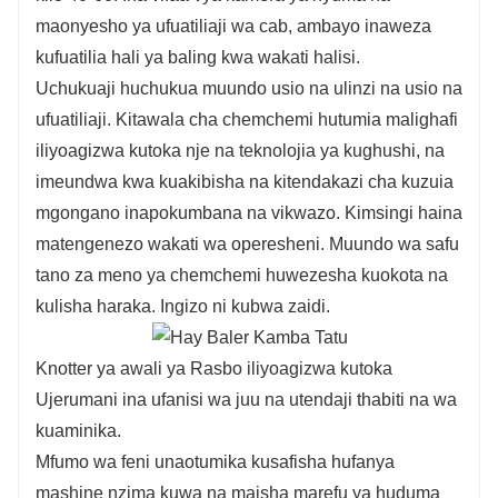
maonyesho ya ufuatiliaji wa cab, ambayo inaweza
kufuatilia hali ya baling kwa wakati halisi.
Uchukuaji huchukua muundo usio na ulinzi na usio na
ufuatiliaji. Kitawala cha chemchemi hutumia malighafi
iliyoagizwa kutoka nje na teknolojia ya kughushi, na
imeundwa kwa kuakibisha na kitendakazi cha kuzuia
mgongano inapokumbana na vikwazo. Kimsingi haina
matengenezo wakati wa operesheni. Muundo wa safu
tano za meno ya chemchemi huwezesha kuokota na
kulisha haraka. Ingizo ni kubwa zaidi.
Knotter ya awali ya Rasbo iliyoagizwa kutoka
Ujerumani ina ufanisi wa juu na utendaji thabiti na wa
kuaminika.
Mfumo wa feni unaotumika kusafisha hufanya
mashine nzima kuwa na maisha marefu ya huduma