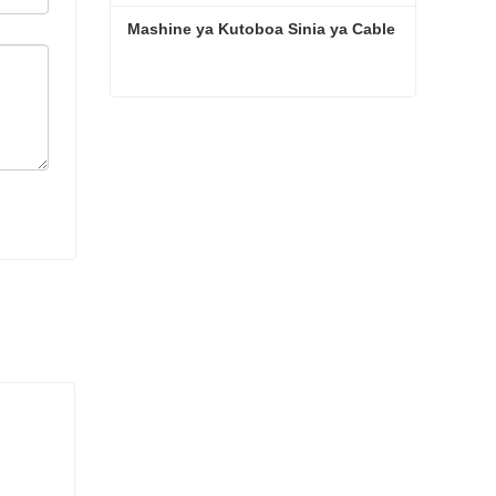
Mashine ya Kutoboa Sinia ya Cable
Mashine ya Kutoboa Sinia ya Cable
Wasiliana Sasa