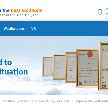
M
+
+
Wasiliana nasi
VR
Mashine ya kutengeneza Roll Tray ya Cable
Mpangishi wa Kuund