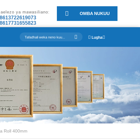
aelezo ya mawasiliano:
OMBA NUKUU
8613722619073
8617731655823
Lugha
a Roll 400mm