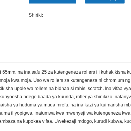
Shiriki:
ni 65mm, na ina safu 25 za kutengeneza rollers ili kuhakikisha 
a moja kwa moja. Uso wa rollers za kutengeneza ni chromium n
sha upole wa rollers na bidhaa si rahisi scratch. Ina vifaa vya
 kunyoosha ndege baada ya kuunda, roller ya shinikizo inafan
isha ya huduma ya muda mrefu, na ina kazi ya kuimarisha m
 chuma iliyopigwa, inatumwa kwa mwenyeji wa kutengeneza kwa a
usambaza na kupokea vifaa. Uwekezaji mdogo, kurudi kubwa, ku