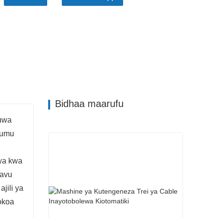
Bidhaa maarufu
kuwa
gumu
ywa kwa
bavu
jili ya
okoa