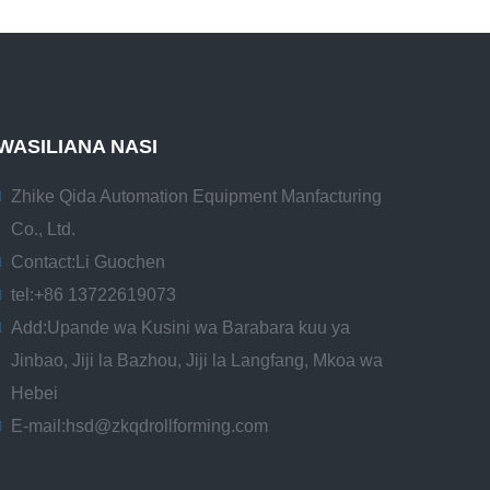
WASILIANA NASI
Zhike Qida Automation Equipment Manfacturing
Co., Ltd.
Contact:
Li Guochen
tel:
+86 13722619073
Add:
Upande wa Kusini wa Barabara kuu ya
Jinbao, Jiji la Bazhou, Jiji la Langfang, Mkoa wa
Hebei
E-mail:
hsd@zkqdrollforming.com