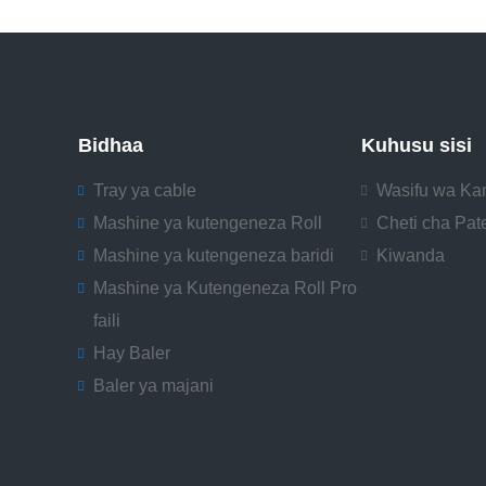
Bidhaa
Kuhusu sisi
Tray ya cable
Wasifu wa Ka
Mashine ya kutengeneza Roll
Cheti cha Pat
Mashine ya kutengeneza baridi
Kiwanda
Mashine ya Kutengeneza Roll Pro
faili
Hay Baler
Baler ya majani