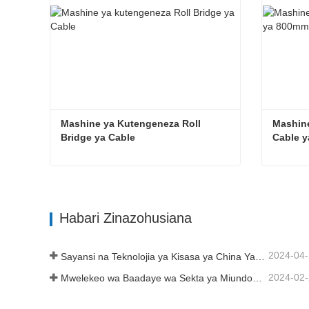
Mashine ya Kutengeneza Roll 
Mashine
Bridge ya Cable
Cable 
Mashine ya Kutengeneza Roll Bridge ya Cable
Wasiliana Sasa
Wasi
Habari Zinazohusiana
2024-04
Sayansi na Teknolojia ya Kisasa ya China Yaingiza Nguvu Mpya kwenye Kilimo cha Jadi
2024-02
Mwelekeo wa Baadaye wa Sekta ya Miundombinu ya China