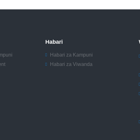
Habari
mpuni
Habari za Kampuni
ent
Habari za Viwanda