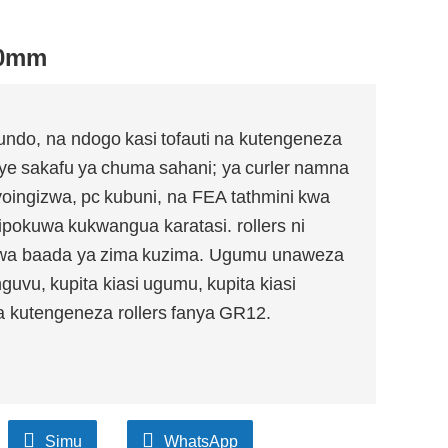
00mm
ndo, na ndogo
kasi
tofauti
na kutengeneza
ye
sakafu
ya
chuma
sahani; ya
curler
namna
yoingizwa,
pc
kubuni, na FEA
tathmini
kwa
sipokuwa
kukwangua karatasi. rollers ni
wa baada ya
zima
kuzima. Ugumu unaweza
nguvu,
kupita kiasi
ugumu,
kupita kiasi
ta kutengeneza rollers
fanya
GR12.
Simu
WhatsApp