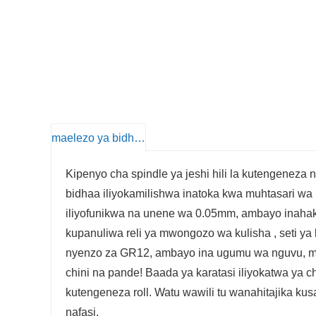
maelezo ya bidhaa
Kipenyo cha spindle ya jeshi hili la kutengeneza 
bidhaa iliyokamilishwa inatoka kwa muhtasari w
iliyofunikwa na unene wa 0.05mm, ambayo inahakiki
kupanuliwa reli ya mwongozo wa kulisha , seti ya
nyenzo za GR12, ambayo ina ugumu wa nguvu, ma
chini na pande! Baada ya karatasi iliyokatwa ya
kutengeneza roll. Watu wawili tu wanahitajika k
nafasi.