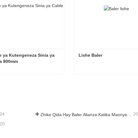
 ya Kutengeneza Sinia ya 
Lishe Baler
ya 800mm
Mashine ya Kutengeneza Sinia ya Cable ya 800mm
Lishe Baler
liana Sasa
Wasiliana Sasa
-24
20
Zhike Qida Hay Baler Alianza Katika Maonyesho ya Mitambo ya Kilimo ya Heilongjiang
-20