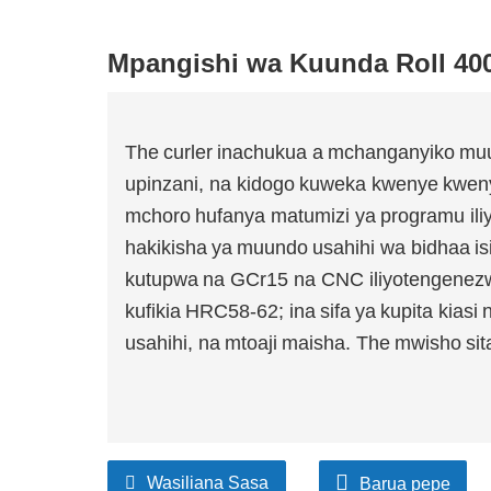
Mpangishi wa Kuunda Roll 4
The
curler
inachukua a
mchanganyiko
muu
upinzani, na kidogo
kuweka kwenye
kwen
mchoro
hufanya matumizi ya
programu ili
hakikisha
ya
muundo
usahihi wa bidhaa
i
kutupwa
na GCr15 na CNC iliyotengenez
kufikia
HRC58-62; ina
sifa
ya
kupita kiasi
usahihi, na
mtoaji
maisha. The
mwisho
si
Wasiliana Sasa
Barua pepe